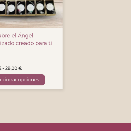
bre el Ángel
izado creado para ti
Rango
€
-
28,00
€
de
precios:
ccionar opciones
desde
20,00 €
hasta
cto
28,00 €
les
es.