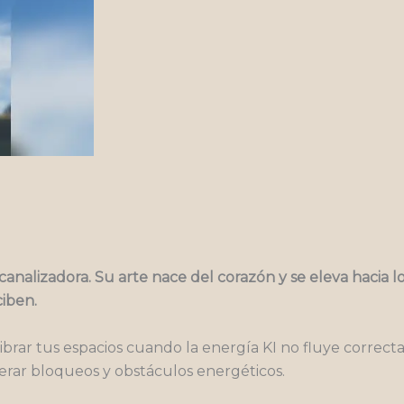
cantidad
y canalizadora. Su arte nace del corazón y se eleva hacia
ciben.
ibrar tus espacios cuando la energía KI no fluye corre
rar bloqueos y obstáculos energéticos.