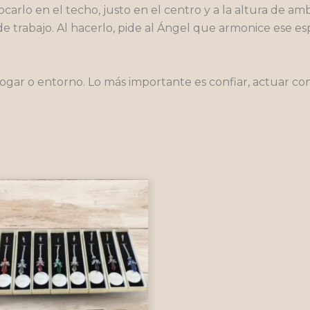
ocarlo en el techo, justo en el centro y a la altura de 
 de trabajo. Al hacerlo, pide al Ángel que armonice ese e
gar o entorno. Lo más importante es confiar, actuar con 