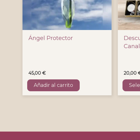
Ángel Protector
Descu
Canal
45,00
€
20,00
Añadir al carrito
Sele
Este
produ
tiene
múltip
variant
Las