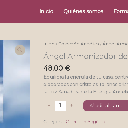
Inicio
Quiénes somos
Form
Inicio
/
Colección Angélica
/ Ángel Armo
Ángel Armonizador de
48,00
€
Equilibra la energía de tu casa, centr
elaborados con cristales italianos pri
la Luz Sanadora de la Energía Angelic
Ángel
-
+
Añadir al carrito
Armonizador
de
Categoría:
Colección Angélica
Espacios