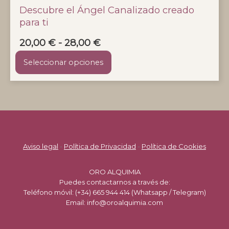
Descubre el Ángel Canalizado creado
para ti
Rango
20,00
€
-
28,00
€
de
Seleccionar opciones
precios:
desde
Este
20,00 €
producto
hasta
tiene
28,00 €
múltiples
variantes.
Las
Aviso legal
-
Política de Privacidad
-
Política de Cookies
opciones
se
ORO ALQUIMIA
pueden
Puedes contactarnos a través de:
elegir
Teléfono móvil: (+34) 665 944 414 (Whatsapp / Telegram)
en
Email: info@oroalquimia.com
la
página