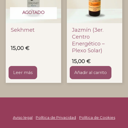
AGOTADO
Sekhmet
Jazmín (3er.
Centro
Energético –
15,00
€
Plexo Solar)
15,00
€
Leer más
Añadir al carrito
Aviso legal
-
Política de Privacidad
-
Política de Cookies