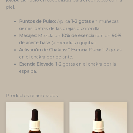
jojoba
(sándalo en coco), listas para el contacto con la
piel.
Puntos de Pulso:
Aplica
1-2 gotas
en muñecas,
sienes, detrás de las orejas o coronilla.
Masajes:
Mezcla un
10% de esencia
con un
90%
de aceite base
(almendras o jojoba).
Activación de Chakras:
*
Esencia Física:
1-2 gotas
en el chakra por delante.
Esencia Elevada:
1-2 gotas en el chakra por la
espalda.
Productos relacionados