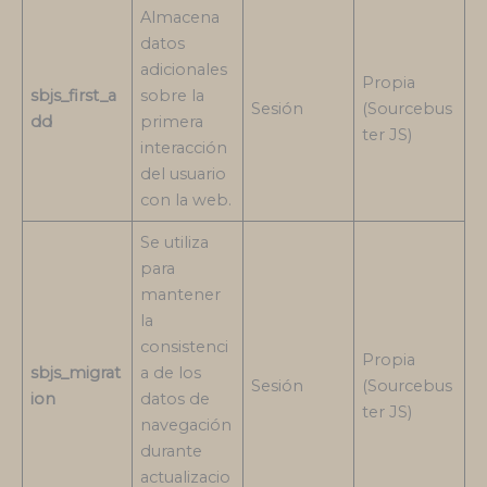
Almacena
datos
adicionales
Propia
sbjs_first_a
sobre la
Sesión
(Sourcebus
dd
primera
ter JS)
interacción
del usuario
con la web.
Se utiliza
para
mantener
la
consistenci
Propia
sbjs_migrat
a de los
Sesión
(Sourcebus
ion
datos de
ter JS)
navegación
durante
actualizacio