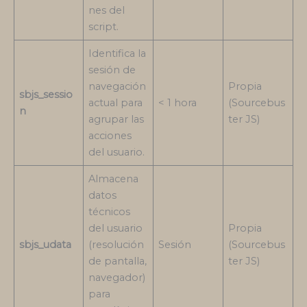
nes del
script.
Identifica la
sesión de
navegación
Propia
sbjs_sessio
actual para
< 1 hora
(Sourcebus
n
agrupar las
ter JS)
acciones
del usuario.
Almacena
datos
técnicos
del usuario
Propia
sbjs_udata
(resolución
Sesión
(Sourcebus
de pantalla,
ter JS)
navegador)
para