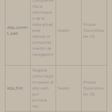
Compleme
nta la
informació
n de la
visita actual
Propia
sbjs_curren
para
Sesión
(Sourcebus
t_add
rastrear el
ter JS)
comporta
miento de
navegación
.
Registra
cómo llegó
el usuario al
Propia
sbjs_first
sitio web
Sesión
(Sourcebus
por
ter JS)
primera
vez.